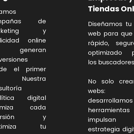
Tiendas Onl
amos
mpañas de
Diseñamos tu s
rketing y
web para que
licidad online
rápido, segu
e generan
optimizado 
versiones
los buscadores
de el primer
a. Nuestra
No solo cre
ultoría
webs:
lítica digital
desarrollamos
timiza cada
herramientas
versión y
impulsan
ximiza tu
estrategia digi