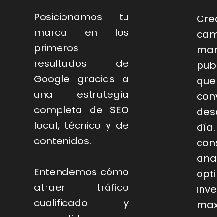
Posicionamos tu
Cre
marca en los
ca
primeros
ma
resultados de
pub
Google gracias a
qu
una estrategia
con
completa de SEO
des
local, técnico y de
dí
contenidos.
cons
ana
Entendemos cómo
op
atraer tráfico
in
cualificado y
ma