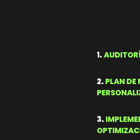
1.
AUDITORÍ
Analizamos tu Web, 
2.
PLAN DE
PERSONAL
Combinamos Inbound 
3.
IMPLEME
una Estrategia que At
OPTIMIZAC