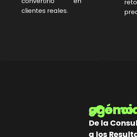
convertirlo en
re
clientes reales.
prec
¿Cómo trabaja nue
De la Consul
a los Resul