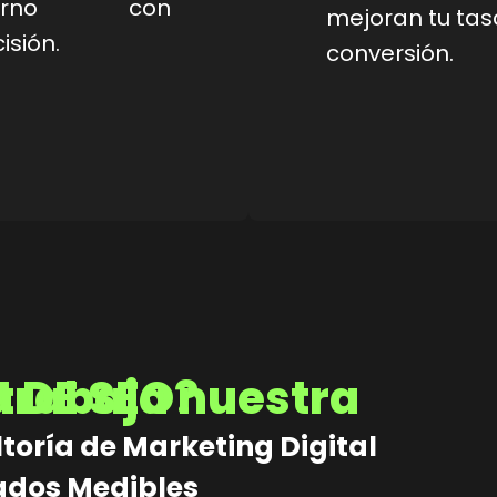
torno con
mejoran tu tas
isión.
conversión.
stra agencia DE SEO?
toría de Marketing Digital
tados Medibles