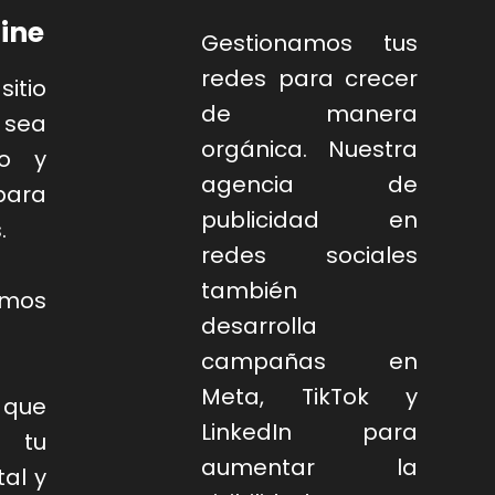
ine
Gestionamos tus
redes para crecer
itio
de manera
 sea
orgánica. Nuestra
ro y
agencia de
para
publicidad en
.
redes sociales
también
amos
desarrolla
campañas en
Meta, TikTok y
 que
LinkedIn para
 tu
aumentar la
tal y