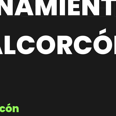
NAMIENT
ALCORCÓ
rcón