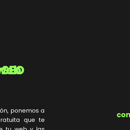
miento web
rcón, ponemos a
com
ratuita que te
e tu web y las