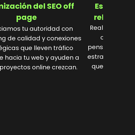
ización del SEO off
Estrategi
page
relevante
Realizamos un 
iamos tu autoridad con
clave y cr
ng de calidad y conexiones
pensados para 
égicas que lleven tráfico
estratégicas y
e hacia tu web y ayuden a
que atraigan v
 proyectos online crezcan.
confianz