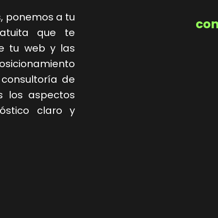
s, ponemos a tu
com
ratuita que te
e tu web y las
osicionamiento
consultoría de
s los aspectos
stico claro y