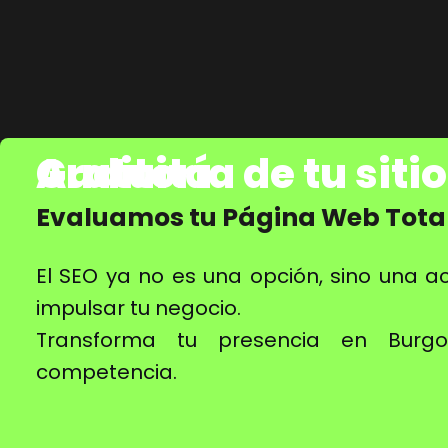
Auditoría de tu sitio Web Gratuita
Evaluamos tu Página Web Tota
El SEO ya no es una opción, sino una a
impulsar tu negocio.
Transforma tu presencia en Burg
competencia.