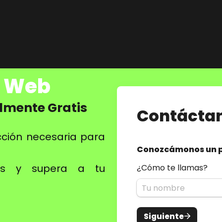
lmente Gratis
cción necesaria para
os y supera a tu