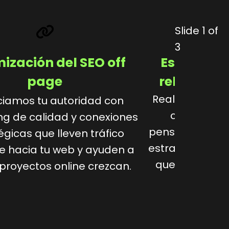
Slide 1 of
3
ización del SEO off
Estrategi
page
relevante
Realizamos un 
iamos tu autoridad con
clave y cr
ng de calidad y conexiones
pensados para 
égicas que lleven tráfico
estratégicas y
e hacia tu web y ayuden a
que atraigan v
 proyectos online crezcan.
confianz