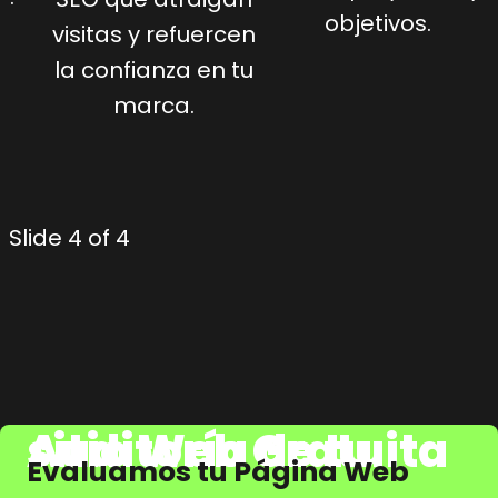
objetivos.
visitas y refuercen
la confianza en tu
marca.
Slide 4 of 4
Auditoría de tu sitio Web Gratuita
Evaluamos tu Página Web