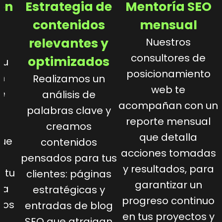
ón
Estrategia de
Mentoría SEO
f
contenidos
mensual
relevantes y
Nuestros
consultores de
optimizados
tu
posicionamiento
n
Realizamos un
web te
de
análisis de
acompañan con un
palabras clave y
reporte mensual
creamos
que detalla
que
contenidos
acciones tomadas
o
pensados para tus
y resultados, para
 tu
clientes: páginas
garantizar un
 a
estratégicas y
progreso continuo
tos
entradas de blog
en tus proyectos y
n.
SEO que atraigan