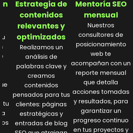
ón
Estrategia de
Mentoría SEO
f
contenidos
mensual
relevantes y
Nuestros
consultores de
optimizados
tu
posicionamiento
n
Realizamos un
web te
de
análisis de
acompañan con un
palabras clave y
reporte mensual
creamos
que detalla
que
contenidos
acciones tomadas
o
pensados para tus
y resultados, para
 tu
clientes: páginas
garantizar un
 a
estratégicas y
progreso continuo
tos
entradas de blog
en tus proyectos y
n.
SEO que atraigan