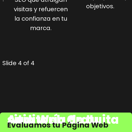
objetivos.
visitas y refuercen
la confianza en tu
marca.
Slide 4 of 4
Auditoría de tu sitio Web Gratuita
Evaluamos tu Página Web