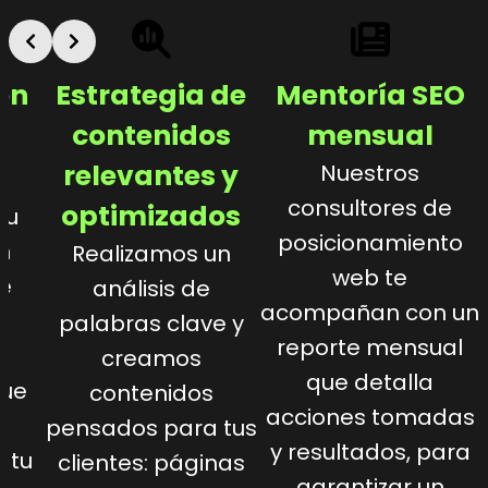
ón
Estrategia de
Mentoría SEO
f
contenidos
mensual
relevantes y
Nuestros
consultores de
optimizados
tu
posicionamiento
n
Realizamos un
web te
de
análisis de
acompañan con un
palabras clave y
reporte mensual
creamos
que detalla
que
contenidos
acciones tomadas
o
pensados para tus
y resultados, para
 tu
clientes: páginas
garantizar un